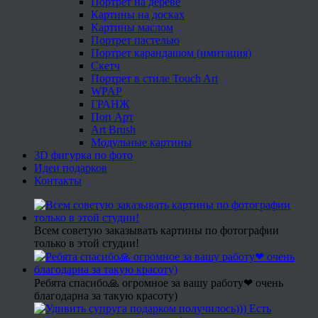
Портрет на дереве
Картины на досках
Картины маслом
Портрет пастелью
Портрет карандашом (имитация)
Скетч
Портрет в стиле Touch Art
WPAP
ГРАНЖ
Поп Арт
Art Brush
Модульные картины
3D фигурка по фото
Идеи подарков
Контакты
Всем советую заказывать картины по фотографии
только в этой студии!
Ребята спасибо🙏 огромное за вашу работу❤ очень
благодарна за такую красоту)