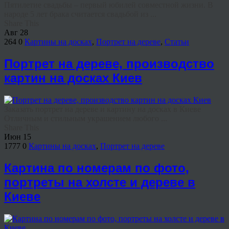
Пятилетие свадьбы – первый юбилей совместной жизни. В
народе 5 лет брака считается свадьбой из ...
Share This
Авг
28
264
0
Картины на досках
,
Портрет на дереве
,
Статьи
Портрет на дереве, производство
картин на досках Киев
Заказать портрет на дереве и картину на досках в Киеве
Отличным и стильным украшением любого ...
Share This
Июн
15
1777
0
Картины на досках
,
Портрет на дереве
Картина по номерам по фото,
портреты на холсте и дереве в
Киеве