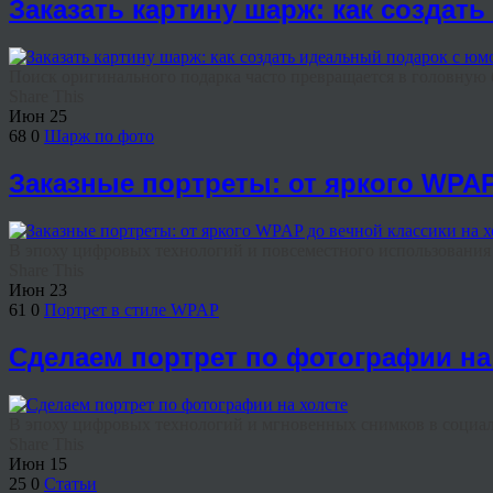
Заказать картину шарж: как создат
Поиск оригинального подарка часто превращается в головную бо
Share This
Июн
25
68
0
Шарж по фото
Заказные портреты: от яркого WPAP
В эпоху цифровых технологий и повсеместного использования н
Share This
Июн
23
61
0
Портрет в стиле WPAP
Сделаем портрет по фотографии на
В эпоху цифровых технологий и мгновенных снимков в социаль
Share This
Июн
15
25
0
Статьи