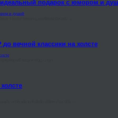
ь идеальный подарок с юмором и ду
ль. Цветы завянут, конфеты съедят, ...
 до вечной классики на холсте
ейросетей живое искусство ...
 холсте
ных сетях мы всё чаще ищем способы ...