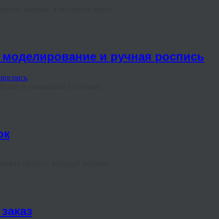
арить эмоции, а не просто вещь? ...
з: моделирование и ручная роспись
удьте о пылящихся на полках ...
ок
щете презент, который вызовет ...
 заказ