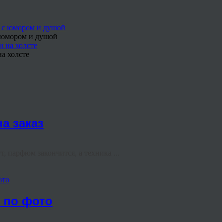
с юмором и душой
а холсте
а заказ
, парфюм закончится, а техника ...
ото
е по фото