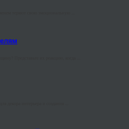
менем теряют свою эмоциональную ...
телям
ину? Представьте их реакцию, когда ...
я декора интерьера и создания ...