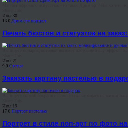
Магия цифрового искусства: что такое Дрим-арт? Вы хотите под
Share This
Июл
30
13
0
Дрим арт портрет
Печать бюстов и статуэток на зака
Вы ищете подарок, который вызовет настоящий вау-эффект? Заб
Share This
Июл
21
9
0
Статьи
Заказать картину пастелью в подар
Вы ищете способ сохранить самые теплые моменты жизни или и
Share This
Июл
19
17
0
Портрет пастелью
Портрет в стиле поп-арт по фото на