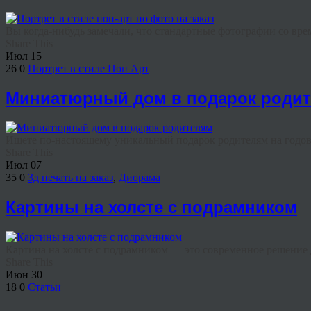
Вы когда-нибудь замечали, что стандартные фотографии со вре
Share This
Июл
15
26
0
Портрет в стиле Поп Арт
Миниатюрный дом в подарок роди
Ищете по-настоящему уникальный подарок родителям на годовщ
Share This
Июл
07
35
0
3д печать на заказ
,
Диорама
Картины на холсте с подрамником
Картина на холсте с подрамником — это современное решение дл
Share This
Июн
30
18
0
Статьи