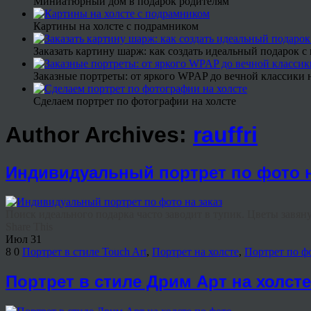
Миниатюрный дом в подарок родителям
Картины на холсте с подрамником
Заказать картину шарж: как создать идеальный подарок 
Заказные портреты: от яркого WPAP до вечной классики н
Сделаем портрет по фотографии на холсте
Author Archives:
rauffri
Индивидуальный портрет по фото н
Поиск идеального подарка часто заводит в тупик. Цветы завянут
Share This
Июл
31
8
0
Портрет в стиле Touch Art
,
Портрет на холсте
,
Портрет по ф
Портрет в стиле Дрим Арт на холст