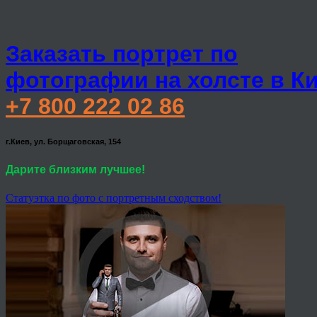
Заказать портрет по
фотографии на холсте в К
+7 800 222 02 86
г.Киев, ул. Борщаговская, 154
Дарите близким лучшее!
Статуэтка по фото с портретным сходством!